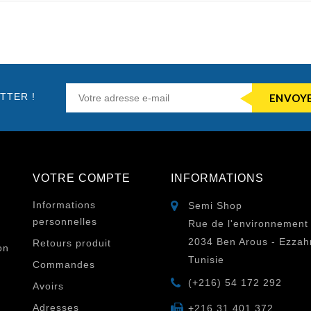
TTER !
VOTRE COMPTE
INFORMATIONS
Informations
Semi Shop
personnelles
Rue de l'environnement
2034 Ben Arous - Ezzah
Retours produit
on
Tunisie
Commandes
(+216) 54 172 292
Avoirs
Adresses
+216 31 401 372