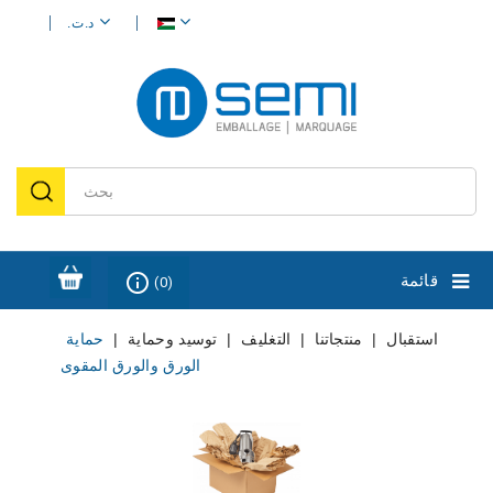
د.ت.‏
مقالة (0)
info_outline
قائمة
(0)
استقبال
منتجاتنا
التغليف
توسيد وحماية
حماية
الورق والورق المقوى