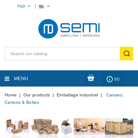
MY
TND
ACCOUNT
info_outline
MENU
(0)
Home
Our products
Emballage industriel
Caisses,
Cartons & Boîtes