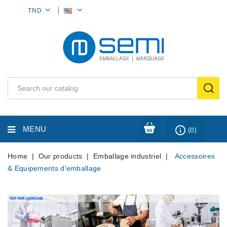
MY
TND
ACCOUNT
info_outline
MENU
(0)
Home
Our products
Emballage industriel
Accessoires
& Equipements d'emballage